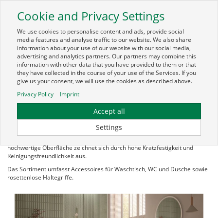
Cookie and Privacy Settings
Toggle
navigation
We use cookies to personalise content and ads, provide social
media features and analyse traffic to our website. We also share
information about your use of our website with our social media,
advertising and analytics partners. Our partners may combine this
information with other data that you have provided to them or that
they have collected in the course of your use of the Services. If you
give us your consent, we will use the cookies as described above.
Serie 480
Privacy Policy
Imprint
Serie 480 basiert auf einem zeitlosen Rundrohrdesign und zeichnet sich
Accept all
durch fein abgestimmte Radien, reduzierte Wandanbindungen und eine
klare architektonische Gestaltung aus.
Settings
Hochwertige Materialien unterstreichen das minimalistische Design. Die
hochwertige Oberfläche zeichnet sich durch hohe Kratzfestigkeit und
Reinigungsfreundlichkeit aus.
Das Sortiment umfasst Accessoires für Waschtisch, WC und Dusche sowie
rosettenlose Haltegriffe.