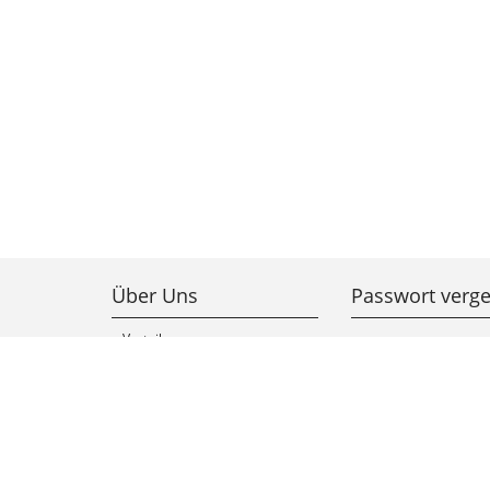
Über Uns
Passwort verg
Vorteile
Kunde werden
Kontakt
AGB
Datenschutz
Impressum