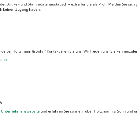
n Artikel- und Stammdatenaustausch – extra für Sie als Profi. Melden Sie sich 
ch keinen Zugang haben.
nde bei Holtzmann & Sohn? Kontaktieren Sie uns! Wir freuen uns, Sie kennenzule
Sohn
8
e
Unternehmenswebsite
und erfahren Sie so mehr über Holtzmann & Sohn und un