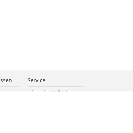
essen
Service
Vaillant Ersatzteilkatalog
Wolf Ersatzteilkatalog
3D Badplaner
Hilfeseiten
Datanorm
Schnittstellen
ZUGFeRD
Notdienst