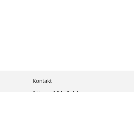
Kontakt
Holtzmann & Sohn GmbH
Lange Straße 19
30952 Ronnenberg
Telefon: 0511 4381 – 0
Telefax: 0511 4381 – 152
E-Mail:
info@holtzmann.net