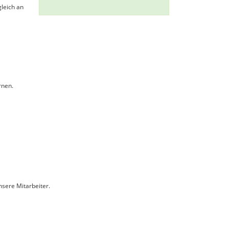
gleich an
rnen.
sere Mitarbeiter.